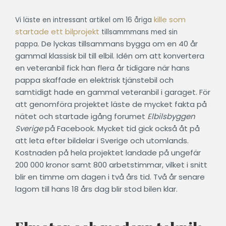
kille som
Vi läste en intressant artikel om 16 åriga
startade ett bilprojekt
tillsammmans med sin
De lyckas tillsammans bygga om en 40 år
pappa.
gammal klassisk bil till elbil.
Idén om att konvertera
en veteranbil fick han flera år tidigare när hans
pappa skaffade en elektrisk tjänstebil och
samtidigt hade en gammal veteranbil i garaget. För
att genomföra projektet läste de mycket fakta på
nätet och startade igång forumet
Elbilsbyggen
Sverige
på Facebook. Mycket tid gick också åt på
att leta efter bildelar i Sverige och utomlands.
Kostnaden på hela projektet landade på ungefär
200 000 kronor samt 800 arbetstimmar, vilket i snitt
blir en timme om dagen i två års tid. Två år senare
lagom till hans 18 års dag blir stod bilen klar.