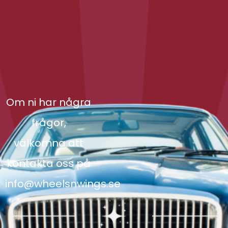
Om ni har några
frågor,
välkomna att
kontakta oss på
info@wheelsnwings.se