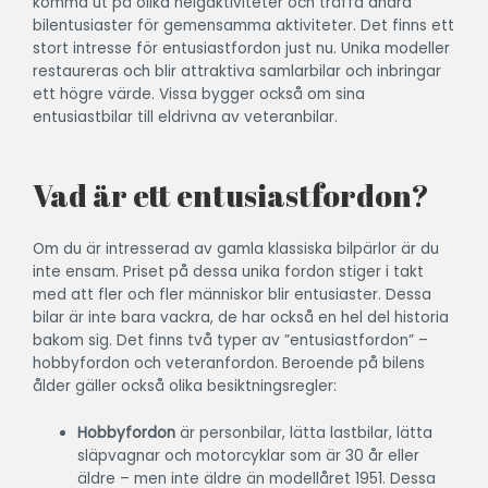
komma ut på olika helgaktiviteter och träffa andra
bilentusiaster för gemensamma aktiviteter. Det finns ett
stort intresse för entusiastfordon just nu. Unika modeller
restaureras och blir attraktiva samlarbilar och inbringar
ett högre värde. Vissa bygger också om sina
entusiastbilar till eldrivna av veteranbilar.
Vad är ett entusiastfordon?
Om du är intresserad av gamla klassiska bilpärlor är du
inte ensam. Priset på dessa unika fordon stiger i takt
med att fler och fler människor blir entusiaster. Dessa
bilar är inte bara vackra, de har också en hel del historia
bakom sig. Det finns två typer av ”entusiastfordon” –
hobbyfordon och veteranfordon. Beroende på bilens
ålder gäller också olika besiktningsregler:
Hobbyfordon
är personbilar, lätta lastbilar, lätta
släpvagnar och motorcyklar som är 30 år eller
äldre – men inte äldre än modellåret 1951. Dessa