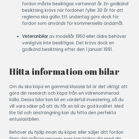
fordon måste besiktigas vartannat år. En godkänd
besiktning krävs när fordonet fyller 30 år för att
reglerna ska gälla. Ett undantag görs dock för
fordon som används för kommersiella ändamål.
Veteranbilar
av modellår 1950 eller äldre behöver
vanligtvis inte besiktigas. Det krävs dock en
godkänd besiktning efter den 1 januari 1991.
Hitta information om bilar
Om du ska köpa en gammal klassisk bil är det viktigt att
göra din research och köpa från en välrenommerad
källa. Dessa bilar kan bli en värdefull investering, så du
vill vara säker på att du får en bil av god kvalitet. Med
lite tid och ansträngning kan du hitta den perfekta
entusiastbilen.
Behöver du hjälp innan du köper eller säljer ditt fordon
finns det många resurser som kan hjälpa dig med din